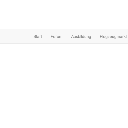
Start
Forum
Ausbildung
Flugzeugmarkt
Flugplatz Hohenems
Flugplat
(LOIH)