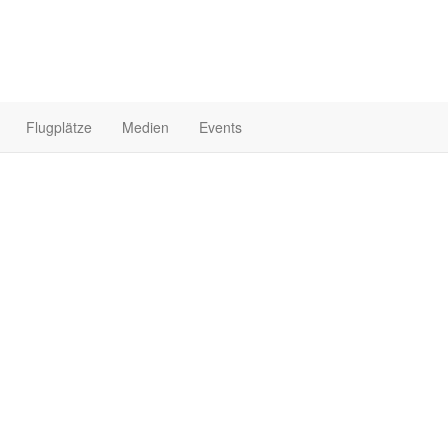
Flugplätze
Medien
Events
Startseite
Fl
z Hohenems