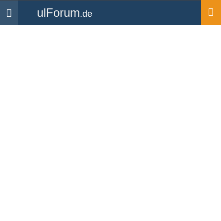
ulForum
.de
Navigation
Startseite
Flugplätze
Flugplatz Hodenhagen
(EDVH)
Hier findest Du alle Informationen zum Flugplatz
Hodenhagen (EDVH).
Informationen für Piloten zum Flugplatz
Hodenhagen