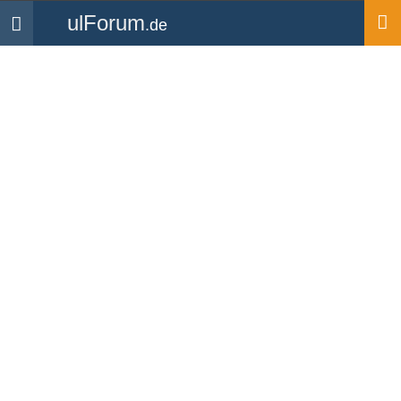
ulForum
.de
Navigation
Startseite
Flugplätze
Flugplatz
Grossrückerswalde
(EDAG)
Hier findest Du alle Informationen zum Flugplatz
Grossrückerswalde (EDAG).