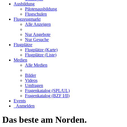
Ausbildung
Pilotenausbildung
Flugschulen
Flugzeugmarkt
Alle Anzeigen
Nur Angebote
Nur Gesuche
Flugplätze
Flugplätze (Karte)
Flugplätze (Liste)
Medien
Alle Medien
Bilder
Videos
Umfragen
Fragenkatalog (SPL/UL)
Fragenkatalog (BZF I/II)
Events
Anmelden
Das beste am Norden.