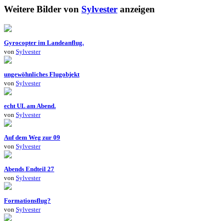
Weitere Bilder von
Sylvester
anzeigen
Gyrocopter im Landeanflug.
von
Sylvester
ungewöhnliches Flugobjekt
von
Sylvester
echt UL am Abend.
von
Sylvester
Auf dem Weg zur 09
von
Sylvester
Abends Endteil 27
von
Sylvester
Formationsflug?
von
Sylvester