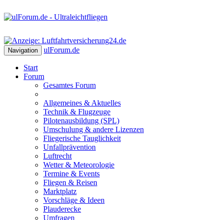
ulForum
.de
Navigation
Start
Forum
Gesamtes Forum
Allgemeines & Aktuelles
Technik & Flugzeuge
Pilotenausbildung (SPL)
Umschulung & andere Lizenzen
Fliegerische Tauglichkeit
Unfallprävention
Luftrecht
Wetter & Meteorologie
Termine & Events
Fliegen & Reisen
Marktplatz
Vorschläge & Ideen
Plauderecke
Umfragen