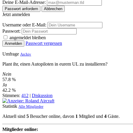
Deine E-Mail-Adresse:
Passwort anfordern
Abbrechen
Jetzt anmelden
Username oder E-Mail:
Passwort:
angemeldet bleiben
Passwort vergessen
Anmelden
Umfrage
Archiv
Plant ihr, einen Autopiloten in eurem UL zu installieren?
Nein
57.8 %
Ja
42.2 %
Stimmen:
412
|
Diskussion
Statistik
Alle Mitglieder
Aktuell sind
5
Besucher online, davon
1
Mitglied und
4
Gäste.
Mitglieder online: