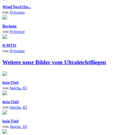
Wind Nord Ost...
von
Sylvester
Borkum
von
Sylvester
D-MTIS
von
Sylvester
Weitere neue Bilder vom Ultraleichtfliegen
kein Titel
von
Sascha_83
kein Titel
von
Sascha_83
kein Titel
von
Sascha_83