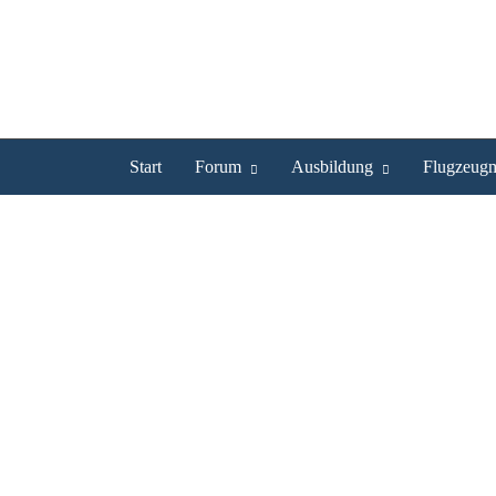
Start
Forum
Ausbildung
Flugzeugm
guckst Du
guckst Du
Hochgeladen von
observer58