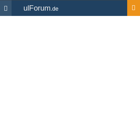
ulForum
.de
Navigation
Startseite
Medien
Bilder
Kořenov
Hochgeladen von
lucabert
| aus dem Album
Kamenz-
Ceska Lípa-Jelenia Góra
| 1 Kommentar