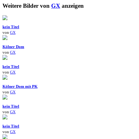
Weitere Bilder von
GX
anzeigen
kein Titel
von
GX
Kölner Dom
von
GX
kein Titel
von
GX
Kölner Dom mit PK
von
GX
kein Titel
von
GX
kein Titel
von
GX