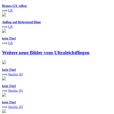
Remos GX -offen-
von
GX
Anflug auf Helgoland Düne
von
GX
kein Titel
von
GX
Weitere neue Bilder vom Ultraleichtfliegen
kein Titel
von
Sascha_83
kein Titel
von
Sascha_83
kein Titel
von
Sascha_83