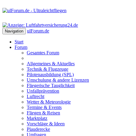
ulForum
.de
Navigation
Start
Forum
Gesamtes Forum
Allgemeines & Aktuelles
Technik & Flugzeuge
Pilotenausbildung (SPL)
Umschulung & andere Lizenzen
Fliegerische Tauglichkeit
Unfallprävention
Luftrecht
Wetter & Meteorologie
Termine & Events
Fliegen & Reisen
Marktplatz
Vorschläge & Ideen
Plauderecke
Umfragen