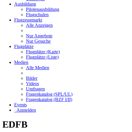
Ausbildung
Pilotenausbildung
Flugschulen
Flugzeugmarkt
Alle Anzeigen
Nur Angebote
Nur Gesuche
Flugplätze
Flugplätze (Karte)
Flugplätze (Liste)
Medien
Alle Medien
Bilder
Videos
Umfragen
Fragenkatalog (SPL/UL)
Fragenkatalog (BZF I/II)
Events
Anmelden
EDFB