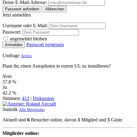
Deine E-Mail-Adresse:
Passwort anfordern
Abbrechen
Jetzt anmelden
Username oder E-Mail:
Passwort:
angemeldet bleiben
Passwort vergessen
Anmelden
Umfrage
Archiv
Plant ihr, einen Autopiloten in eurem UL zu installieren?
Nein
57.8 %
Ja
42.2 %
Stimmen:
412
|
Diskussion
Statistik
Alle Mitglieder
Aktuell sind
6
Besucher online, davon
1
Mitglied und
5
Gäste.
Mitglieder online: