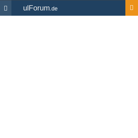
ulForum
.de
Navigation
Startseite
Medien
Bilder
Ultraleichtfliegen (Bild-ID:
4941)
Hochgeladen von
Daytona12