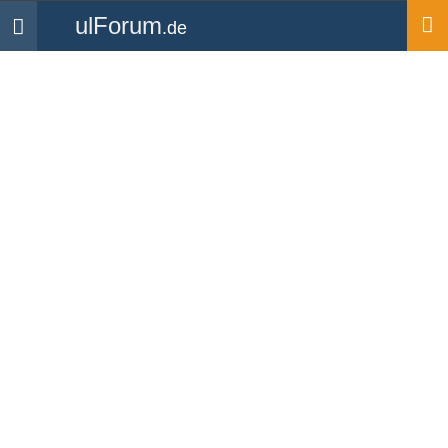
ulForum
.de
Navigation
Startseite
Medien
Bilder
LVM-Hochhaus
Hochgeladen von
Bananenbieger