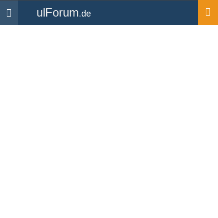
ulForum
.de
Navigation
Startseite
Medien
Bilder
P 96 Herzogenaurach
Hochgeladen von
Flugtaxi
| 1 Kommentar