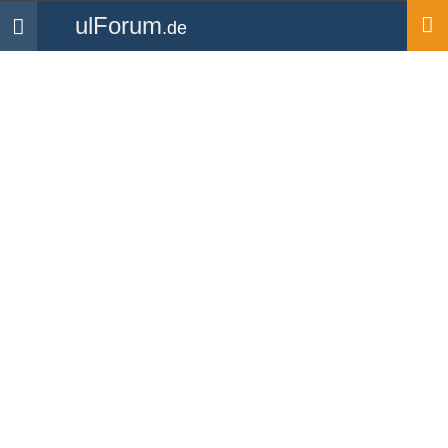
ulForum
.de
Navigation
Startseite
Medien
Bilder
Ultraleichtfliegen (Bild-ID:
12331)
Hochgeladen von
Frikaseud
| aus dem Album
Trento
Bolzano