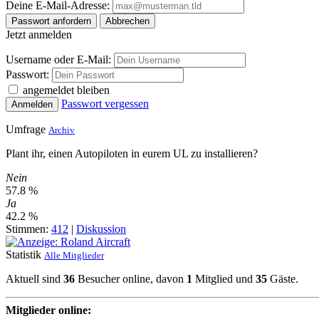
Deine E-Mail-Adresse:
Passwort anfordern
Abbrechen
Jetzt anmelden
Username oder E-Mail:
Passwort:
angemeldet bleiben
Passwort vergessen
Anmelden
Umfrage
Archiv
Plant ihr, einen Autopiloten in eurem UL zu installieren?
Nein
57.8 %
Ja
42.2 %
Stimmen:
412
|
Diskussion
Statistik
Alle Mitglieder
Aktuell sind
36
Besucher online, davon
1
Mitglied und
35
Gäste.
Mitglieder online: