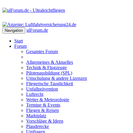
ulForum
.de
Navigation
Start
Forum
Gesamtes Forum
Allgemeines & Aktuelles
Technik & Flugzeuge
Pilotenausbildung (SPL)
Umschulung & andere Lizenzen
Fliegerische Tauglichkeit
Unfallprävention
Luftrecht
Wetter & Meteorologie
Termine & Events
Fliegen & Reisen
Marktplatz
Vorschläge & Ideen
Plauderecke
Umfragen