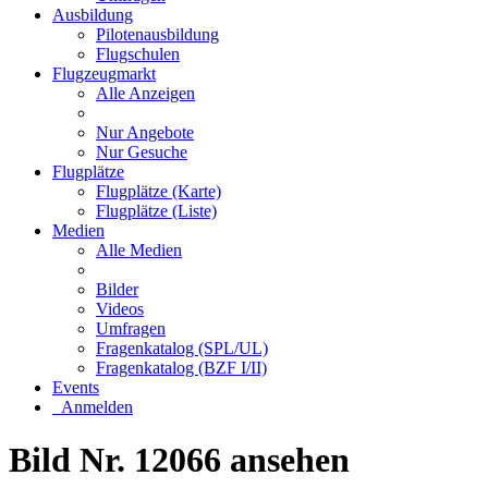
Ausbildung
Pilotenausbildung
Flugschulen
Flugzeugmarkt
Alle Anzeigen
Nur Angebote
Nur Gesuche
Flugplätze
Flugplätze (Karte)
Flugplätze (Liste)
Medien
Alle Medien
Bilder
Videos
Umfragen
Fragenkatalog (SPL/UL)
Fragenkatalog (BZF I/II)
Events
Anmelden
Bild Nr. 12066 ansehen