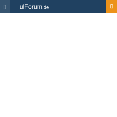
ulForum
.de
Navigation
Startseite
Medien
Bilder
Ultraleichtfliegen (Bild-ID:
12057)
Hochgeladen von
SFC-Ehingen
| aus dem Album
Flugplatz Schlechtenfeld