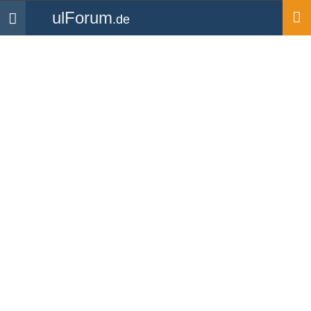
ulForum
.de
Navigation
Startseite
Medien
Bilder
Ultraleichtfliegen (Bild-ID:
12045)
Hochgeladen von
smsand