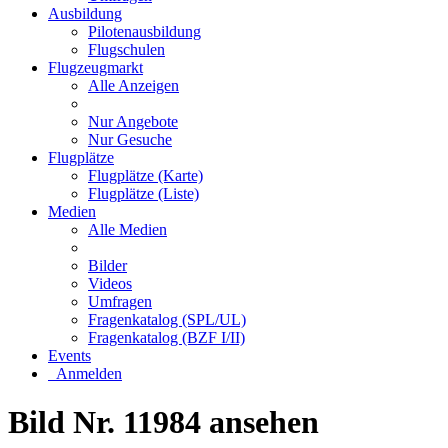
Ausbildung
Pilotenausbildung
Flugschulen
Flugzeugmarkt
Alle Anzeigen
Nur Angebote
Nur Gesuche
Flugplätze
Flugplätze (Karte)
Flugplätze (Liste)
Medien
Alle Medien
Bilder
Videos
Umfragen
Fragenkatalog (SPL/UL)
Fragenkatalog (BZF I/II)
Events
Anmelden
Bild Nr. 11984 ansehen