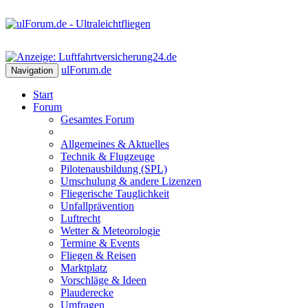
ulForum
.de
Navigation
Start
Forum
Gesamtes Forum
Allgemeines & Aktuelles
Technik & Flugzeuge
Pilotenausbildung (SPL)
Umschulung & andere Lizenzen
Fliegerische Tauglichkeit
Unfallprävention
Luftrecht
Wetter & Meteorologie
Termine & Events
Fliegen & Reisen
Marktplatz
Vorschläge & Ideen
Plauderecke
Umfragen