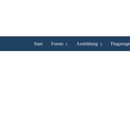
Start
Forum
Ausbildung
Flugzeugm
Rheintal im Winter
Rheintal im Winter
Hochgeladen von
Oliver_K