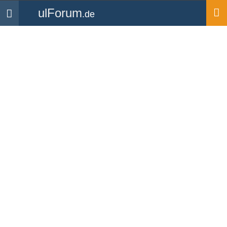
ulForum
.de
Navigation
Startseite
Medien
Bilder
Ultraleichtfliegen (Bild-ID:
11485)
Hochgeladen von
c42a