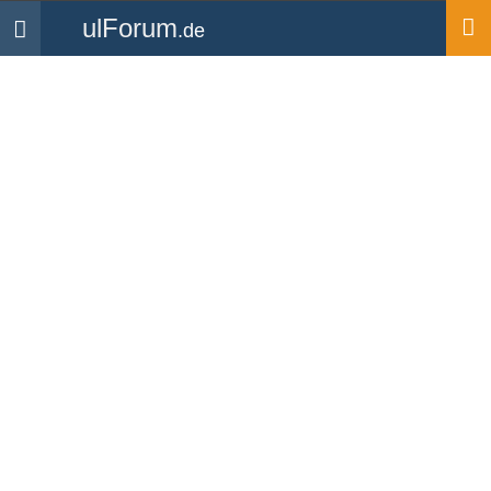
ulForum
.de
Navigation
Startseite
Medien
Bilder
Wooge Flightlline mit der
Zulu
Hochgeladen von
Carlson
| aus dem Album
Nordseebilder