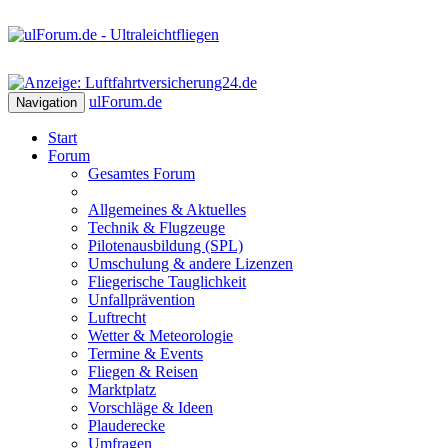
ulForum
.de
Navigation
Start
Forum
Gesamtes Forum
Allgemeines & Aktuelles
Technik & Flugzeuge
Pilotenausbildung (SPL)
Umschulung & andere Lizenzen
Fliegerische Tauglichkeit
Unfallprävention
Luftrecht
Wetter & Meteorologie
Termine & Events
Fliegen & Reisen
Marktplatz
Vorschläge & Ideen
Plauderecke
Umfragen