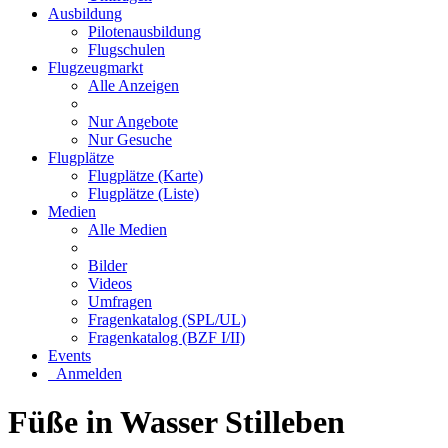
Ausbildung
Pilotenausbildung
Flugschulen
Flugzeugmarkt
Alle Anzeigen
Nur Angebote
Nur Gesuche
Flugplätze
Flugplätze (Karte)
Flugplätze (Liste)
Medien
Alle Medien
Bilder
Videos
Umfragen
Fragenkatalog (SPL/UL)
Fragenkatalog (BZF I/II)
Events
Anmelden
Füße in Wasser Stilleben