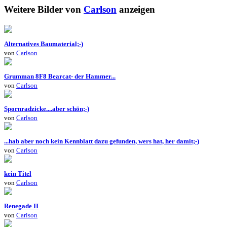
Weitere Bilder von
Carlson
anzeigen
Alternatives Baumaterial;-)
von
Carlson
Grumman 8F8 Bearcat- der Hammer...
von
Carlson
Spornradzicke....aber schön;-)
von
Carlson
...hab aber noch kein Kennblatt dazu gefunden, wers hat, her damit;-)
von
Carlson
kein Titel
von
Carlson
Renegade II
von
Carlson