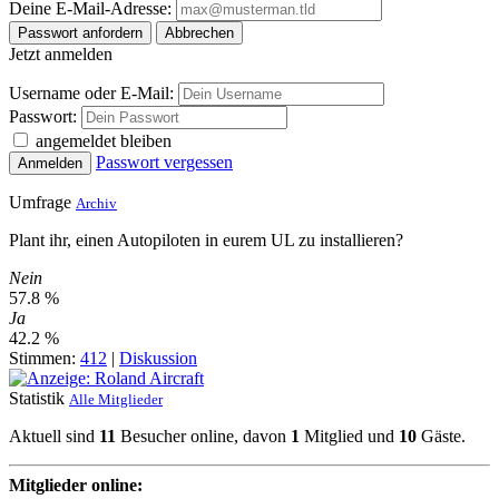
Deine E-Mail-Adresse:
Passwort anfordern
Abbrechen
Jetzt anmelden
Username oder E-Mail:
Passwort:
angemeldet bleiben
Passwort vergessen
Anmelden
Umfrage
Archiv
Plant ihr, einen Autopiloten in eurem UL zu installieren?
Nein
57.8 %
Ja
42.2 %
Stimmen:
412
|
Diskussion
Statistik
Alle Mitglieder
Aktuell sind
11
Besucher online, davon
1
Mitglied und
10
Gäste.
Mitglieder online: