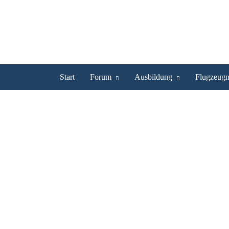
Start
Forum
Ausbildung
Flugzeugm
Feierabendflug EDHL / Tr
Feierabendflug EDHL 
Hochgeladen von
mbstar