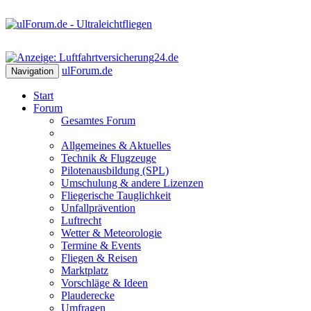
ulForum
.de
Navigation
Start
Forum
Gesamtes Forum
Allgemeines & Aktuelles
Technik & Flugzeuge
Pilotenausbildung (SPL)
Umschulung & andere Lizenzen
Fliegerische Tauglichkeit
Unfallprävention
Luftrecht
Wetter & Meteorologie
Termine & Events
Fliegen & Reisen
Marktplatz
Vorschläge & Ideen
Plauderecke
Umfragen