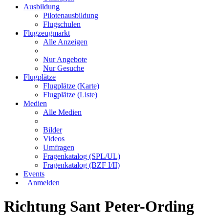
Ausbildung
Pilotenausbildung
Flugschulen
Flugzeugmarkt
Alle Anzeigen
Nur Angebote
Nur Gesuche
Flugplätze
Flugplätze (Karte)
Flugplätze (Liste)
Medien
Alle Medien
Bilder
Videos
Umfragen
Fragenkatalog (SPL/UL)
Fragenkatalog (BZF I/II)
Events
Anmelden
Richtung Sant Peter-Ording