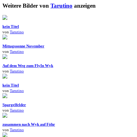
Weitere Bilder von
Tarutino
anzeigen
kein Titel
von
Tarutino
Mittagssonne November
von
Tarutino
Auf dem Weg zum FlyIn Wyk
von
Tarutino
kein Titel
von
Tarutino
Spargelfelder
von
Tarutino
zusammen nach Wyk auf Föhr
von
Tarutino