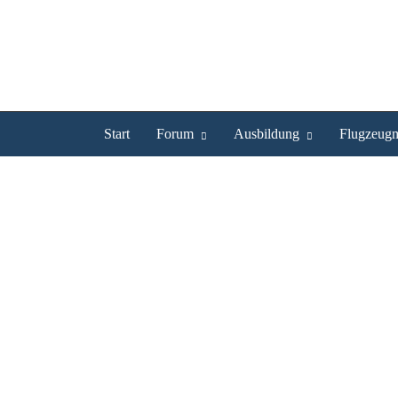
Start
Forum
Ausbildung
Flugzeugm
Ammergebirge
Ammergebirge
Hochgeladen von
apache