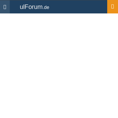
ulForum
.de
Navigation
Startseite
Mitglieder
excalibur
excalibur
UL Pilot