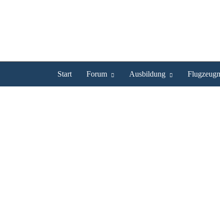
Start
Forum
Ausbildung
Flugzeugm
Manfred67 ist UL Pilot
Profil
Bilder
Videos
Experte