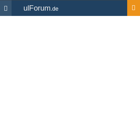
ulForum
.de
Navigation
Startseite
Mitglieder
Bocuse
Bocuse
UL Pilot und Fluglehrer