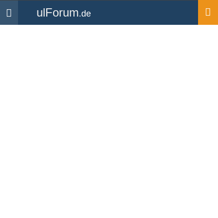
ulForum
.de
Navigation
Startseite
Mitglieder
Kitty_1
Kitty_1
UL Pilot