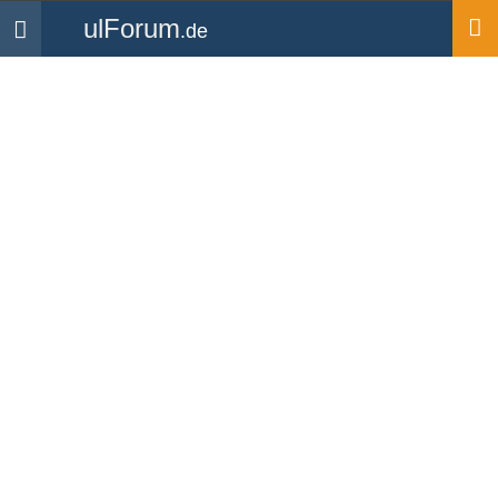
ulForum
.de
Navigation
Startseite
mipa
UL Interessent