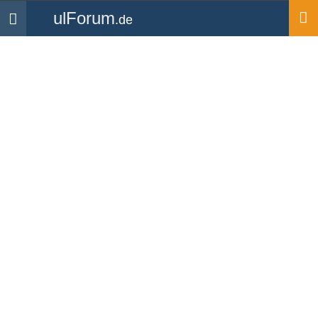
ulForum
.de
Navigation
Startseite
Mitglieder
ctimtom
Experte
ctimtom
UL Pilot