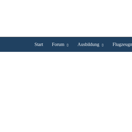
Start
Forum
Ausbildung
Flugzeugm
Ritani ist UL Pilot
Profil
Bilder
Videos
Experte