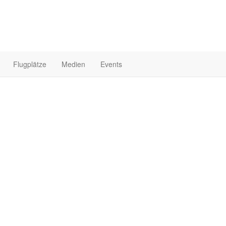
Flugplätze
Medien
Events
Startseite
Mi
HG
UL Pil
33
Beiträge
0
Bilder
0
Videos