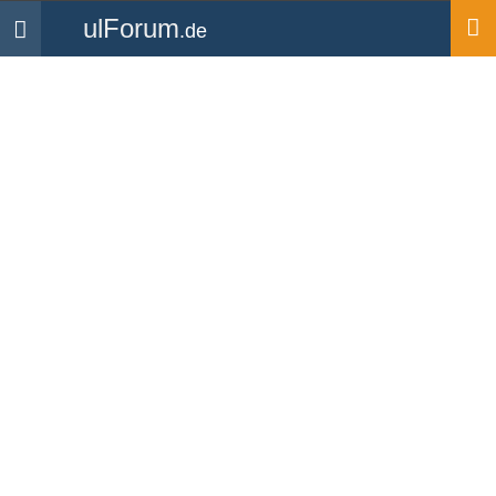
ulForum
.de
Navigation
Startseite
chribo
UL Flugschüler