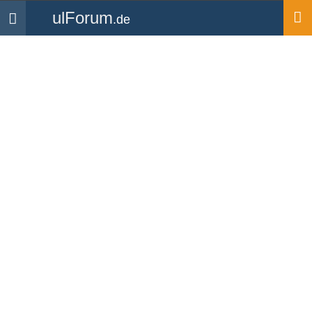
ulForum
.de
Navigation
Startseite
Mitglieder
trippelpoint
trippelpoint
UL Pilot