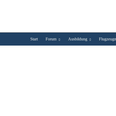
Start
Forum
Ausbildung
Flugzeugm
KolibriXL ist UL Pilot
Profil
Bilder
Videos
Experte