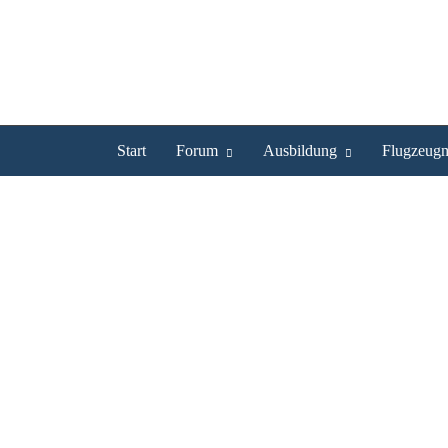
Start
Forum
Ausbildung
Flugzeugm
HB-YIVs Videos
Profil
Bilder
Videos
Experte