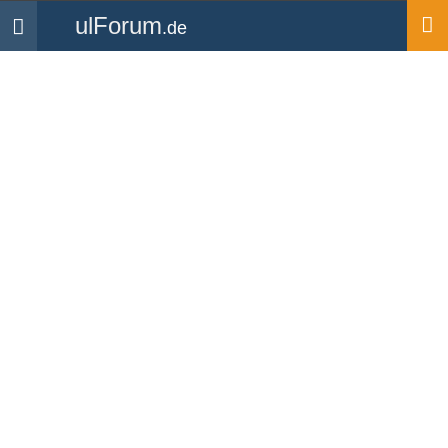
ulForum
.de
Navigation
Startseite
Mercy
UL Flugschüler