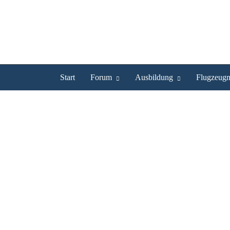
Start
Forum
Ausbildung
Flugzeugm
mikjo040 ist UL Pilot
Profil
Bilder
Videos
Experte