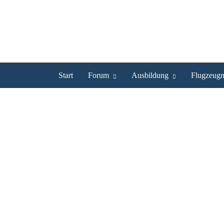
Start
Forum
Ausbildung
Flugzeugm
Ventus' Bilder
Profil
Bilder
Videos
Experte