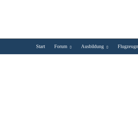
Start
Forum
Ausbildung
Flugzeugm
F_105XX ist UL Pilot
Fehler
Dieses Profil wurde mittlerweile gelöscht. Unten fi
vorbei.