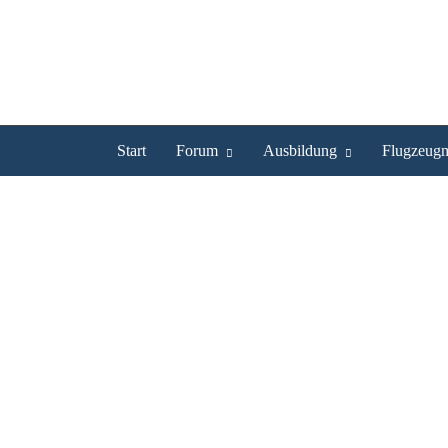
Start
Forum
Ausbildung
Flugzeugm
ulForum.de - Ultraleichtflie
Profil
Bilder
Videos
Experte