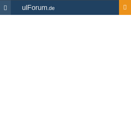
ulForum
.de
Navigation
Startseite
Mitglieder
virus
virus
UL Pilot