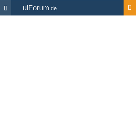
ulForum
.de
Navigation
Startseite
Mitglieder
airman-gyro
Bilder
airman-gyro
UL Flugschüler