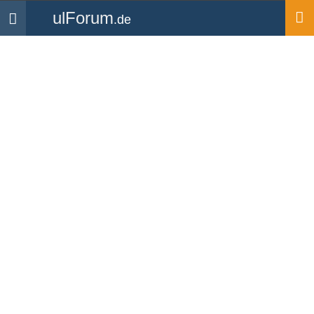
ulForum
.de
Navigation
Startseite
Mitglieder
markf
markf
UL Pilot