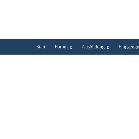
Start
Forum
Ausbildung
Flugzeugm
mzzy.757 ist Experte
Profil
Bilder
Videos
Experte