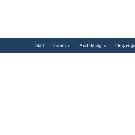
Start
Forum
Ausbildung
Flugzeugm
mzzy.757 ist UL Pilot
Profil
Bilder
Videos
Experte