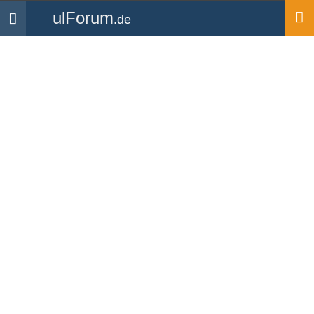
ulForum
.de
Navigation
Startseite
Mitglieder
Lumbanraja
Lumbanraja
UL Pilot