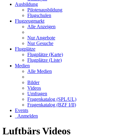
Ausbildung
Pilotenausbildung
Flugschulen
Flugzeugmarkt
Alle Anzeigen
Nur Angebote
Nur Gesuche
Flugplätze
Flugplätze (Karte)
Flugplätze (Liste)
Medien
Alle Medien
Bilder
Videos
Umfragen
Fragenkatalog (SPL/UL)
Fragenkatalog (BZF I/II)
Events
Anmelden
Luftbärs Videos