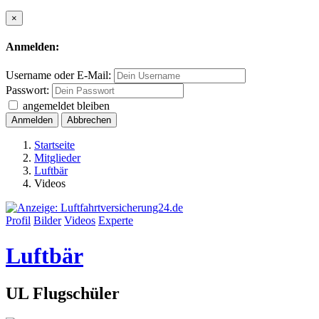
×
Anmelden:
Username oder E-Mail:
Passwort:
angemeldet bleiben
Anmelden
Abbrechen
Startseite
Mitglieder
Luftbär
Videos
Profil
Bilder
Videos
Experte
Luftbär
UL Flugschüler