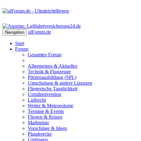
ulForum
.de
Navigation
Start
Forum
Gesamtes Forum
Allgemeines & Aktuelles
Technik & Flugzeuge
Pilotenausbildung (SPL)
Umschulung & andere Lizenzen
Fliegerische Tauglichkeit
Unfallprävention
Luftrecht
Wetter & Meteorologie
Termine & Events
Fliegen & Reisen
Marktplatz
Vorschläge & Ideen
Plauderecke
Umfragen