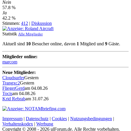
Nein
57.8 %
Ja
42.2 %
Stimmen:
412
|
Diskussion
Statistik
Alle Mitglieder
Aktuell sind
10
Besucher online, davon
1
Mitglied und
9
Gäste.
Mitglieder online:
marcom
Neue Mitglieder:
Cloudsurfer
Gestern
Trangxc2
Gestern
FliegerGerd
am 04.08.26
Tocis
am 04.08.26
Krid Rebrab
am 31.07.26
Impressum
|
Datenschutz
|
Cookies
|
Nutzungsbedingungen
|
Verhaltenskodex
|
Werbung
Copyright © 2008 - 2026 ulForum.de. Alle Rechte vorbehalten.