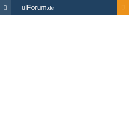
ulForum
.de
Navigation
Startseite
Mitglieder
ronni_17
ronni_17
UL Pilot