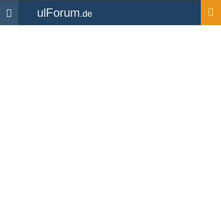
ulForum
.de
Navigation
Startseite
Mitglieder
FK14Edge
FK14Edge
UL Pilot, Fluglehrer und Prüfer