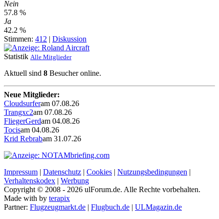
Nein
57.8 %
Ja
42.2 %
Stimmen:
412
|
Diskussion
Statistik
Alle Mitglieder
Aktuell sind
8
Besucher online.
Neue Mitglieder:
Cloudsurfer
am 07.08.26
Trangxc2
am 07.08.26
FliegerGerd
am 04.08.26
Tocis
am 04.08.26
Krid Rebrab
am 31.07.26
Impressum
|
Datenschutz
|
Cookies
|
Nutzungsbedingungen
|
Verhaltenskodex
|
Werbung
Copyright © 2008 - 2026 ulForum.de. Alle Rechte vorbehalten.
Made with
by
terapix
Partner:
Flugzeugmarkt.de
|
Flugbuch.de
|
ULMagazin.de