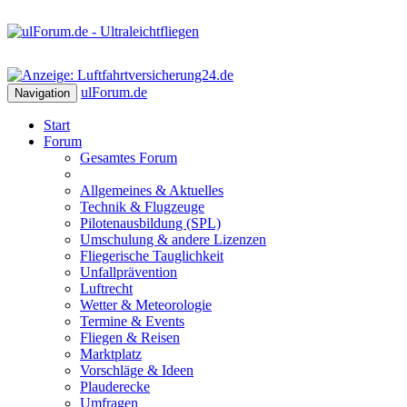
ulForum
.de
Navigation
Start
Forum
Gesamtes Forum
Allgemeines & Aktuelles
Technik & Flugzeuge
Pilotenausbildung (SPL)
Umschulung & andere Lizenzen
Fliegerische Tauglichkeit
Unfallprävention
Luftrecht
Wetter & Meteorologie
Termine & Events
Fliegen & Reisen
Marktplatz
Vorschläge & Ideen
Plauderecke
Umfragen