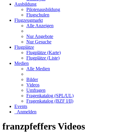
Ausbildung
Pilotenausbildung
Flugschulen
Flugzeugmarkt
Alle Anzeigen
Nur Angebote
Nur Gesuche
Flugplätze
Flugplätze (Karte)
Flugplätze (Liste)
Medien
Alle Medien
Bilder
Videos
Umfragen
Fragenkatalog (SPL/UL)
Fragenkatalog (BZF I/II)
Events
Anmelden
franzpfeffers Videos