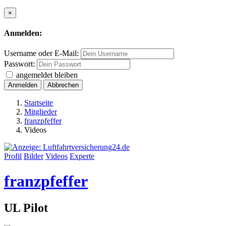
×
Anmelden:
Username oder E-Mail:
Passwort:
angemeldet bleiben
Anmelden
Abbrechen
Startseite
Mitglieder
franzpfeffer
Videos
Profil
Bilder
Videos
Experte
franzpfeffer
UL Pilot