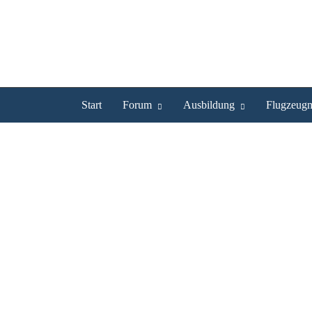
Start
Forum
Ausbildung
Flugzeugm
franzpfeffer ist UL Pilot
Profil
Bilder
Videos
Experte